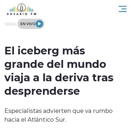
Click acá para ir directamente al contenido
SEÑAL
EN VIVO
Rosario FM
El iceberg más
Actualidad
grande del mundo
Regionales
viaja a la deriva tras
Tendencias
desprenderse
Internacional
Especialistas advierten que va rumbo
Deportes
hacia el Atlántico Sur.
Entrevistas