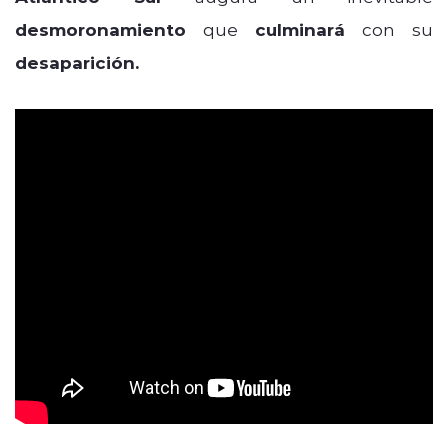
desmoronamiento
que
culminará
con su
desaparición.