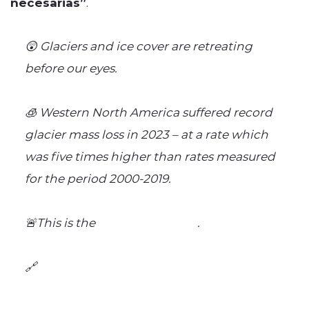
necesarias”
.
😲 Glaciers and ice cover are retreating
before our eyes.
🧊 Western North America suffered record
glacier mass loss in 2023 – at a rate which
was five times higher than rates measured
for the period 2000-2019.
🚨This is the
#StateOfClimate
.
🔗
https://t.co/sKk5XIJMGa
pic.twitter.com/OFi4ZuZb5N