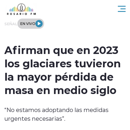
Click acá para ir directamente al contenido
SEÑAL
EN VIVO
Rosario FM
Afirman que en 2023
Actualidad
los glaciares tuvieron
Regionales
la mayor pérdida de
Tendencias
masa en medio siglo
Internacional
“No estamos adoptando las medidas
Deportes
urgentes necesarias”.
Entrevistas