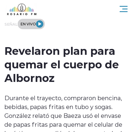
Click acá para ir directamente al contenido
SEÑAL
EN VIVO
Rosario FM
Revelaron plan para
Actualidad
quemar el cuerpo de
Regionales
Albornoz
Tendencias
Durante el trayecto, compraron bencina,
Internacional
bebidas, papas fritas en tubo y sogas.
Deportes
González relató que Baeza usó el envase
de papas fritas para quemar el celular de
Entrevistas