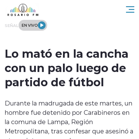
Click acá para ir directamente al contenido
SEÑAL
EN VIVO
Rosario FM
Lo mató en la cancha
Actualidad
con un palo luego de
Regionales
partido de fútbol
Tendencias
Durante la madrugada de este martes, un
Internacional
hombre fue detenido por Carabineros en
Deportes
la comuna de Lampa, Región
Metropolitana, tras confesar que asesinó a
Entrevistas