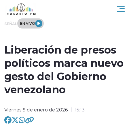
Click acá para ir directamente al contenido
SEÑAL
EN VIVO
Rosario FM
Liberación de presos
Actualidad
políticos marca nuevo
Regionales
gesto del Gobierno
Tendencias
venezolano
Internacional
Viernes 9 de enero de 2026
15:13
Deportes
Entrevistas