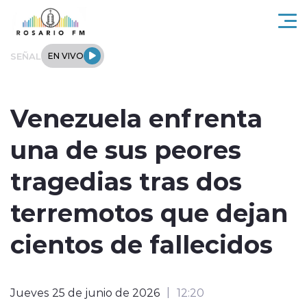
Click acá para ir directamente al contenido
SEÑAL
EN VIVO
Rosario FM
Venezuela enfrenta
Actualidad
una de sus peores
Regionales
tragedias tras dos
Tendencias
terremotos que dejan
Internacional
cientos de fallecidos
Deportes
Jueves 25 de junio de 2026
12:20
Entrevistas