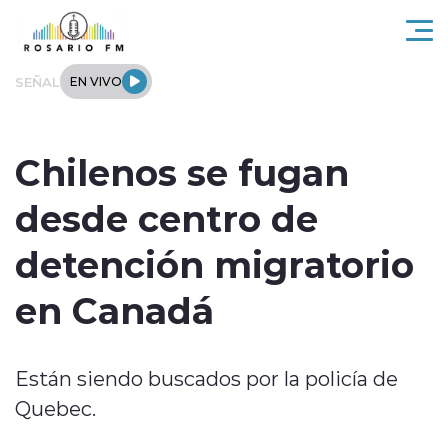
Click acá para ir directamente al contenido
SEÑAL
EN VIVO
Rosario FM
Chilenos se fugan
Actualidad
desde centro de
Regionales
detención migratorio
Tendencias
en Canadá
Internacional
Están siendo buscados por la policía de
Deportes
Quebec.
Entrevistas