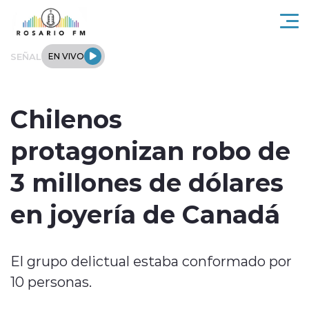
Click acá para ir directamente al contenido
SEÑAL
EN VIVO
Rosario FM
Chilenos
Actualidad
protagonizan robo de
Regionales
3 millones de dólares
Tendencias
en joyería de Canadá
Internacional
El grupo delictual estaba conformado por
Deportes
10 personas.
Entrevistas