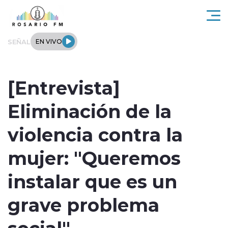
Click acá para ir directamente al contenido
SEÑAL
EN VIVO
Rosario FM
[Entrevista]
Actualidad
Eliminación de la
Regionales
violencia contra la
Tendencias
mujer: "Queremos
Internacional
instalar que es un
Deportes
grave problema
social"
Entrevistas