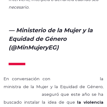
necesario.
https://t.co/AXXYeauRmU
pic.twitter.com/RdDeDPDXmW
— Ministerio de la Mujer y la
Equidad de Género
(@MinMujeryEG)
November
24, 2023
En conversación con
Radios Regionales,
la
ministra de la Mujer y la Equidad de Género,
Antonia Orellana
aseguró que este año se ha
buscado instalar la idea de que
la violencia