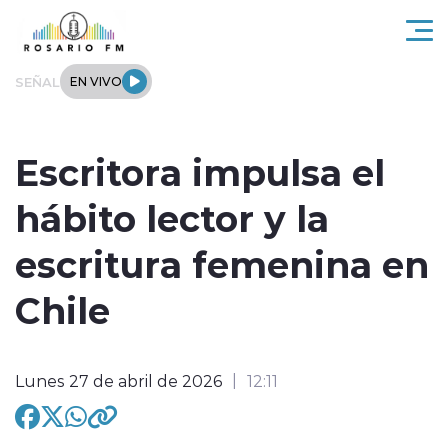
Click acá para ir directamente al contenido
SEÑAL
EN VIVO
Rosario FM
Escritora impulsa el
Actualidad
hábito lector y la
Regionales
escritura femenina en
Tendencias
Chile
Internacional
Lunes 27 de abril de 2026
12:11
Deportes
Entrevistas