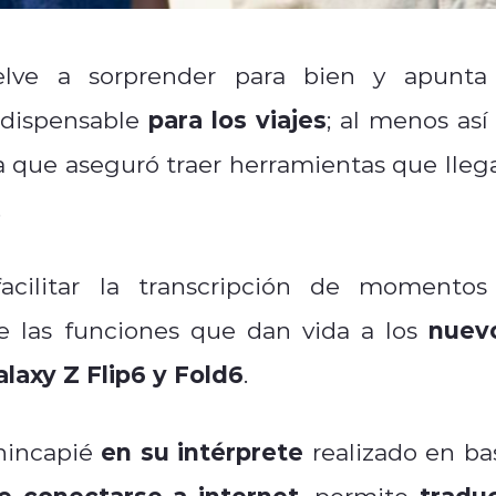
elve a sorprender para bien y apunta
para los viajes
ndispensable
; al menos así 
a que aseguró traer herramientas que lleg
.
facilitar la transcripción de momentos
nuev
de las funciones que dan vida a los
alaxy Z Flip6 y Fold6
.
en su intérprete
 hincapié
realizado en ba
e conectarse a internet
traduc
, permite