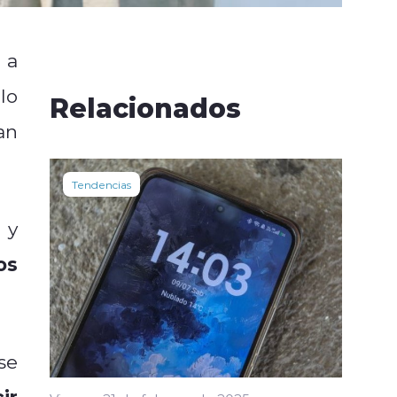
 a
lo
Relacionados
an
Tendencias
 y
os
se
ir