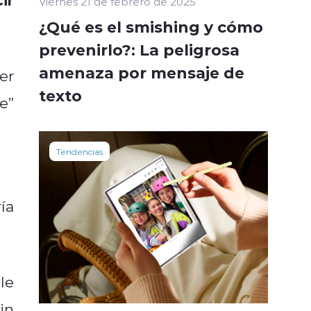
Viernes 21 de febrero de 2025
¿Qué es el smishing y cómo
prevenirlo?: La peligrosa
amenaza por mensaje de
er
texto
e”
ng
Tendencias
ía
le
in