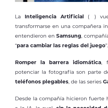
Inteligencia Artificial
La
(
IA
) vu
transformarse en una compañera i
Samsung
entendieron en
, compañí
para cambiar las reglas del juego
“
”
Romper la barrera idiomática
, 
potenciar la fotografía son parte 
teléfonos plegables
G
, de las series
Desde la compañía hicieron fuerte
sin la necesidad d
a la IA, la cual,