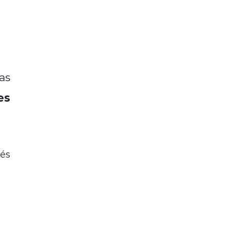
as
es
vés