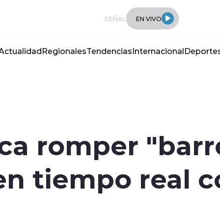
SEÑAL
EN VIVO
Actualidad
Regionales
Tendencias
Internacional
Deporte
a romper "barr
en tiempo real 