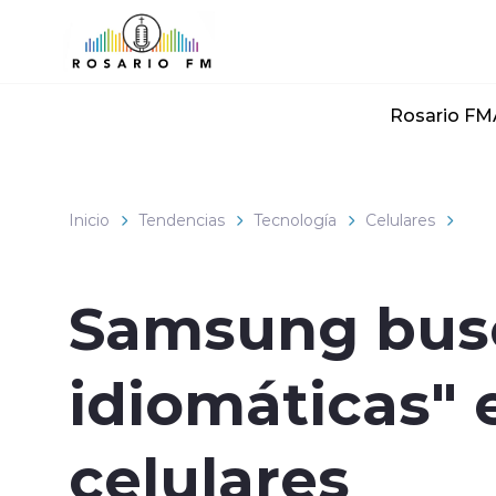
Click acá para ir directamente al contenido
Rosario FM
Inicio
Tendencias
Tecnología
Celulares
Samsung busc
idiomáticas" 
celulares