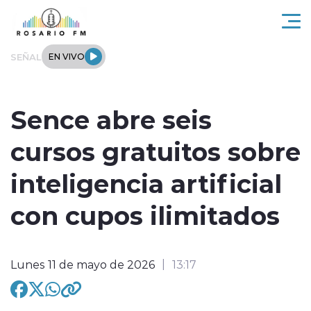
Click acá para ir directamente al contenido
SEÑAL
EN VIVO
Rosario FM
Sence abre seis
Actualidad
cursos gratuitos sobre
Regionales
inteligencia artificial
Tendencias
con cupos ilimitados
Internacional
Lunes 11 de mayo de 2026
13:17
Deportes
Entrevistas