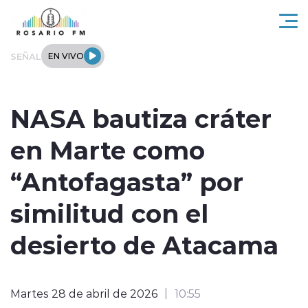
Click acá para ir directamente al contenido
SEÑAL
EN VIVO
Rosario FM
NASA bautiza cráter
Actualidad
en Marte como
Regionales
“Antofagasta” por
Tendencias
similitud con el
Internacional
desierto de Atacama
Deportes
Martes 28 de abril de 2026
10:55
Entrevistas