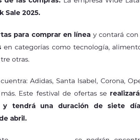
k Sale 2025.
rtas para comprar en línea
y contará con 
s
en categorías como tecnología, alimento
tre otras.
cuentra: Adidas, Santa Isabel, Corona, Op
realizará
más. Este festival de ofertas se
y tendrá una duración de siete día
e abril.
ento
www.blacksale.cl
se podrán encontr