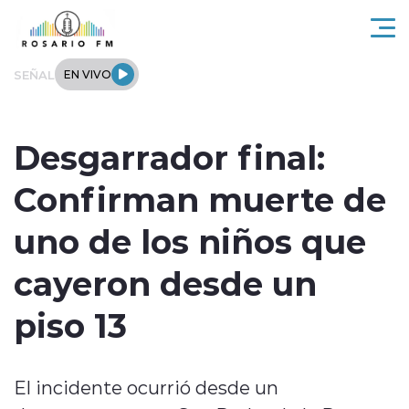
Click acá para ir directamente al contenido
SEÑAL
EN VIVO
Rosario FM
Desgarrador final:
Actualidad
Confirman muerte de
Regionales
uno de los niños que
Tendencias
cayeron desde un
Internacional
piso 13
Deportes
El incidente ocurrió desde un
Entrevistas