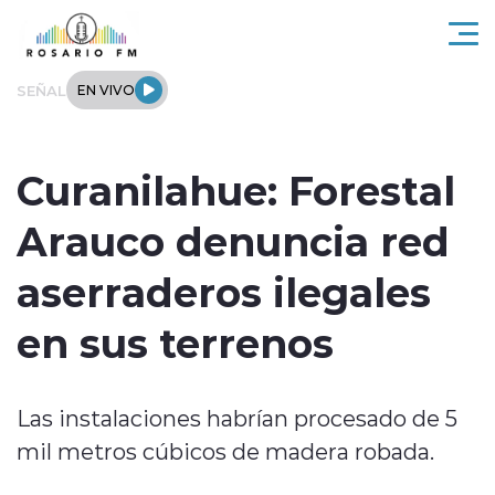
Click acá para ir directamente al contenido
SEÑAL
EN VIVO
Rosario FM
Curanilahue: Forestal
Actualidad
Arauco denuncia red
Regionales
aserraderos ilegales
Tendencias
en sus terrenos
Internacional
Las instalaciones habrían procesado de 5
Deportes
mil metros cúbicos de madera robada.
Entrevistas