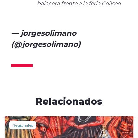
#Iquique
balacera frente a la feria Coliseo
pic.twitter.com/8xODLQeYdG
— jorgesolimano
(@jorgesolimano)
June 10,
2025
Relacionados
Regionales