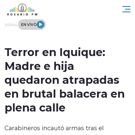
Click acá para ir directamente al contenido
SEÑAL
EN VIVO
Rosario FM
Terror en Iquique:
Actualidad
Madre e hija
Regionales
quedaron atrapadas
Tendencias
en brutal balacera en
Internacional
plena calle
Deportes
Carabineros incautó armas tras el
Entrevistas