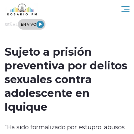
Click acá para ir directamente al contenido
SEÑAL
EN VIVO
Rosario FM
Sujeto a prisión
Actualidad
preventiva por delitos
Regionales
sexuales contra
Tendencias
adolescente en
Internacional
Iquique
Deportes
"Ha sido formalizado por estupro, abusos
Entrevistas