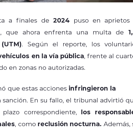
2024
ta a finales de
puso en aprietos 
1
o
, que ahora enfrenta una multa de
 (UTM)
. Según el reporte, los voluntari
vehículos en la vía pública
, frente al cuart
do en zonas no autorizadas.
infringieron la
nó que estas acciones
Ley 
 sanción. En su fallo, el tribunal advirtió q
los responsabl
 plazo correspondiente,
nales
reclusión nocturna.
, como
Además, 