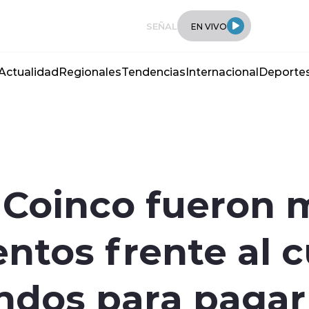
SEÑAL
EN VIVO
Actualidad
Regionales
Tendencias
Internacional
Deporte
Coinco fueron 
ntos frente al c
ndos para pagar