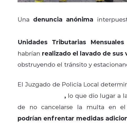
denuncia anónima
Una
interpues
Cuerpo de Bomberos de Coinc
Unidades Tributarias Mensuales
realizado el lavado de sus 
habrían
obstruyendo el tránsito y estacionan
El Juzgado de Policía Local determi
,
Tránsito 18.290
lo que dio lugar a la
de no cancelarse la multa en el
podrían enfrentar medidas adicio