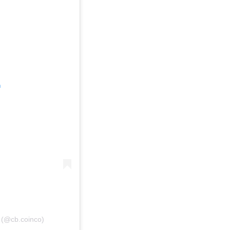
m
 (@cb.coinco)