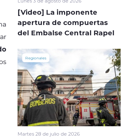
Lunes 3 de agosto de 2026
[Video] La imponente
apertura de compuertas
na
del Embalse Central Rapel
ar
do
Regionales
os
Martes 28 de julio de 2026