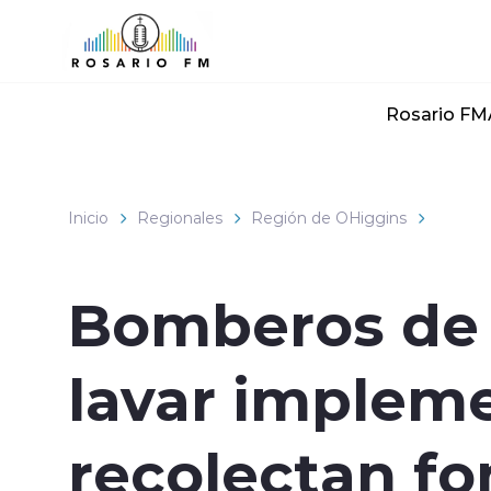
Click acá para ir directamente al contenido
Rosario FM
Inicio
Regionales
Región de OHiggins
Bomberos de 
lavar impleme
recolectan fo