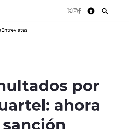
s
Entrevistas
multados por
uartel: ahora
 sanción