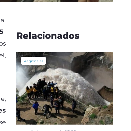
al
,5
Relacionados
os
el,
Regionales
de
ue,
es
se