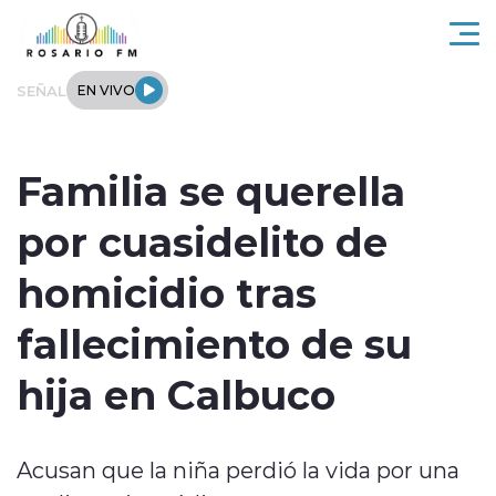
Click acá para ir directamente al contenido
SEÑAL
EN VIVO
Rosario FM
Familia se querella
Actualidad
por cuasidelito de
Regionales
homicidio tras
Tendencias
fallecimiento de su
Internacional
hija en Calbuco
Deportes
Acusan que la niña perdió la vida por una
Entrevistas