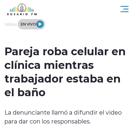
Click acá para ir directamente al contenido
SEÑAL
EN VIVO
Rosario FM
Pareja roba celular en
Actualidad
clínica mientras
Regionales
trabajador estaba en
Tendencias
el baño
Internacional
La denunciante llamó a difundir el video
Deportes
para dar con los responsables.
Entrevistas