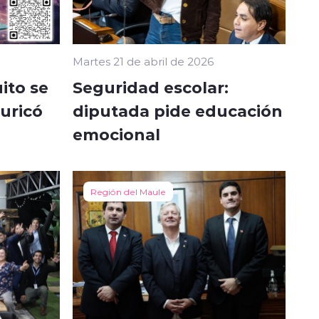
Martes 21 de abril de 2026
ito se
Seguridad escolar:
Curicó
diputada pide educación
emocional
Región del Maule