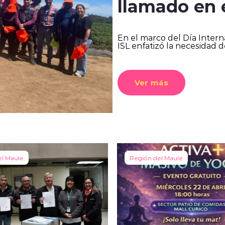
llamado en 
En el marco del Día Intern
ISL enfatizó la necesidad d
Ver más
el Maule
Región del Maule