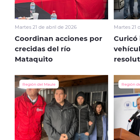
Martes 21 de abril de 2026
Martes 21 d
Coordinan acciones por
Curicó 
crecidas del río
vehícul
Mataquito
resolut
Región del Maule
Región d