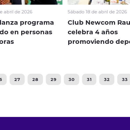
e abril de 2026
Sábado 18 de abril de 2026
 lanza programa
Club Newcom Ra
do en personas
celebra 4 años
oras
promoviendo dep
6
27
28
29
30
31
32
33