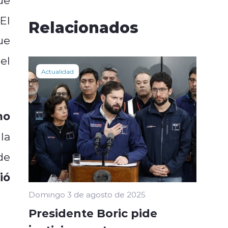
 El
Relacionados
ue
el
Actualidad
no
la
de
ió
Domingo 3 de agosto de 2025
Presidente Boric pide