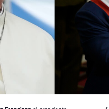
a Francisco
Gabriel Boric
al presidente
f