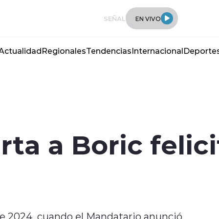
SEÑAL
EN VIVO
Actualidad
Regionales
Tendencias
Internacional
Deporte
rta a Boric felic
e 2024, cuando el Mandatario anunció