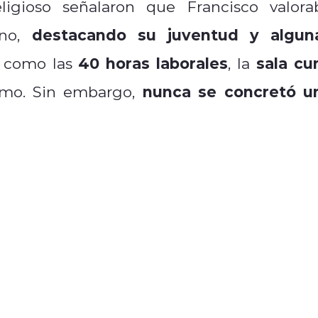
igioso señalaron que Francisco valora
destacando su juventud y algun
eno,
40 horas laborales
sala cu
como las
, la
nunca se concretó u
nimo. Sin embargo,