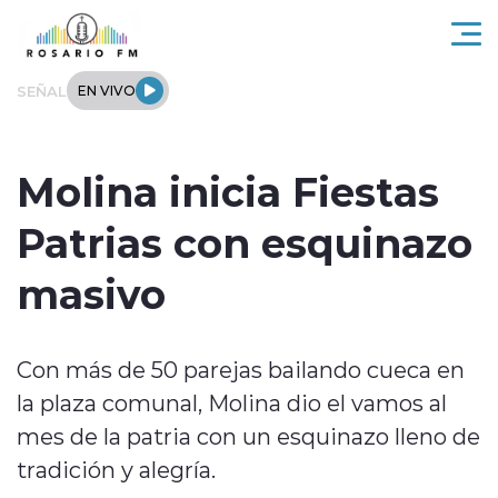
Click acá para ir directamente al contenido
SEÑAL
EN VIVO
Rosario FM
Molina inicia Fiestas
Actualidad
Patrias con esquinazo
Regionales
masivo
Tendencias
Con más de 50 parejas bailando cueca en
Internacional
la plaza comunal, Molina dio el vamos al
Deportes
mes de la patria con un esquinazo lleno de
tradición y alegría.
Entrevistas