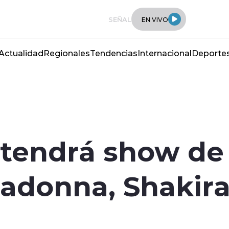
SEÑAL
EN VIVO
Actualidad
Regionales
Tendencias
Internacional
Deporte
 tendrá show de
donna, Shakira 