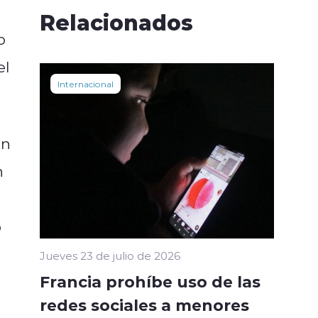
Relacionados
o
el
Internacional
en
n
o
Jueves 23 de julio de 2026
Francia prohíbe uso de las
redes sociales a menores