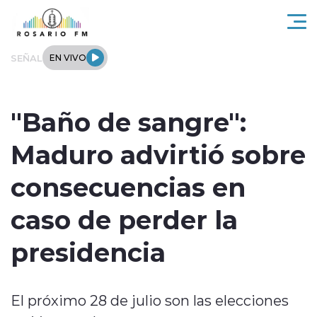
Click acá para ir directamente al contenido
SEÑAL
EN VIVO
Rosario FM
"Baño de sangre":
Actualidad
Maduro advirtió sobre
Regionales
consecuencias en
Tendencias
caso de perder la
Internacional
presidencia
Deportes
El próximo 28 de julio son las elecciones
Entrevistas