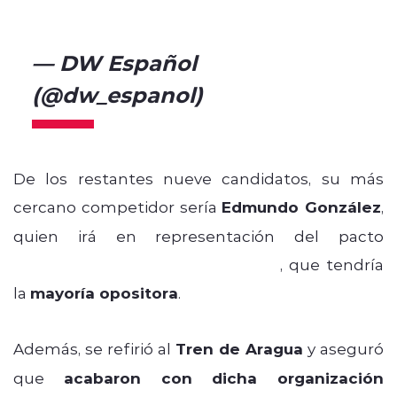
pic.twitter.com/j15ZEBrjp3
— DW Español
(@dw_espanol)
July 18, 2024
De los restantes nueve candidatos, su más
cercano competidor sería
Edmundo González
,
quien irá en representación del pacto
Plataforma Unitaria Democrática
, que tendría
la
mayoría opositora
.
Además, se refirió al
Tren de Aragua
y aseguró
que
acabaron con dicha organización