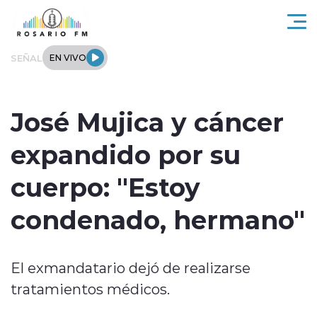
Click acá para ir directamente al contenido
SEÑAL
EN VIVO
Rosario FM
José Mujica y cáncer
Actualidad
expandido por su
Regionales
cuerpo: "Estoy
Tendencias
condenado, hermano"
Internacional
El exmandatario dejó de realizarse
Deportes
tratamientos médicos.
Entrevistas