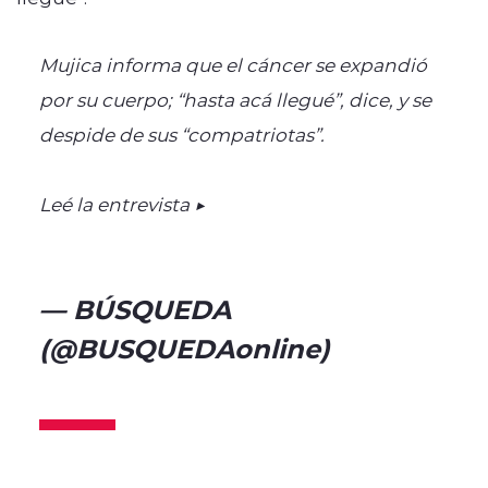
Mujica informa que el cáncer se expandió
por su cuerpo; “hasta acá llegué”, dice, y se
despide de sus “compatriotas”.
Leé la entrevista ▶
https://t.co/KFRyLsK84V
pic.twitter.com/8DHfITlr0x
— BÚSQUEDA
(@BUSQUEDAonline)
January
9, 2025