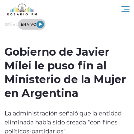
Click acá para ir directamente al contenido
SEÑAL
EN VIVO
Rosario FM
Gobierno de Javier
Actualidad
Milei le puso fin al
Regionales
Ministerio de la Mujer
Tendencias
en Argentina
Internacional
La administración señaló que la entidad
Deportes
eliminada había sido creada "con fines
Entrevistas
políticos-partidarios".