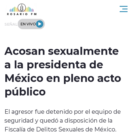
Click acá para ir directamente al contenido
SEÑAL
EN VIVO
Rosario FM
Acosan sexualmente
Actualidad
a la presidenta de
Regionales
México en pleno acto
Tendencias
público
Internacional
El agresor fue detenido por el equipo de
Deportes
seguridad y quedó a disposición de la
Entrevistas
Fiscalía de Delitos Sexuales de México.