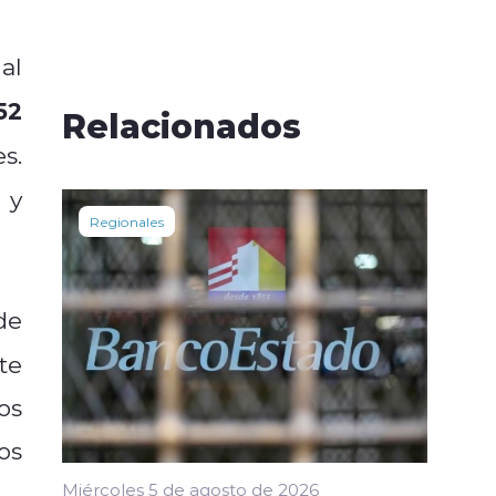
al
52
Relacionados
s.
y
Regionales
de
te
os
os
Miércoles 5 de agosto de 2026