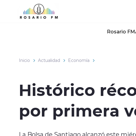
Click acá para ir directamente al contenido
Rosario FM
Inicio
Actualidad
Economía
Histórico réc
por primera v
La Bolsa de Santiago alcanzó este miér