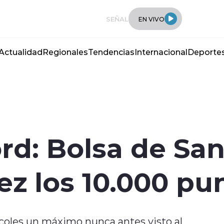
SEÑAL
EN VIVO
Actualidad
Regionales
Tendencias
Internacional
Deporte
ord: Bolsa de Sa
ez los 10.000 pu
coles un máximo nunca antes visto al