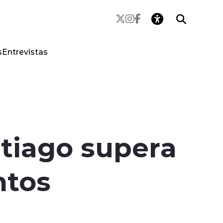
s
Entrevistas
ntiago supera
ntos