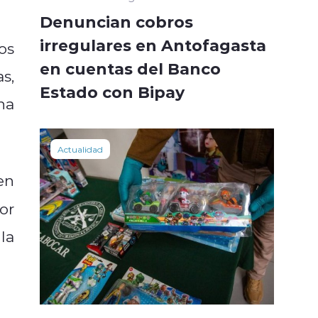
Denuncian cobros
irregulares en Antofagasta
los
en cuentas del Banco
s,
Estado con Bipay
ha
Actualidad
en
or
la