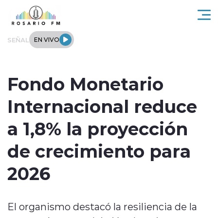
Click acá para ir directamente al contenido
SEÑAL
EN VIVO
Rosario FM
Fondo Monetario
Actualidad
Internacional reduce
Regionales
a 1,8% la proyección
Tendencias
de crecimiento para
Internacional
2026
Deportes
El organismo destacó la resiliencia de la
Entrevistas