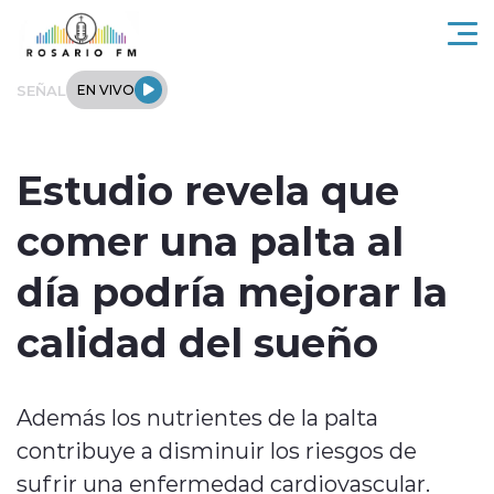
Click acá para ir directamente al contenido
SEÑAL
EN VIVO
Rosario FM
Estudio revela que
Actualidad
comer una palta al
Regionales
día podría mejorar la
Tendencias
calidad del sueño
Internacional
Además los nutrientes de la palta
Deportes
contribuye a disminuir los riesgos de
Entrevistas
sufrir una enfermedad cardiovascular.