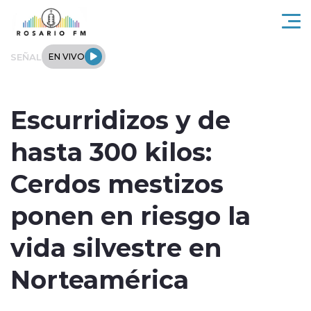
Click acá para ir directamente al contenido
SEÑAL
EN VIVO
Rosario FM
Escurridizos y de
Actualidad
hasta 300 kilos:
Regionales
Cerdos mestizos
Tendencias
ponen en riesgo la
Internacional
vida silvestre en
Deportes
Norteamérica
Entrevistas