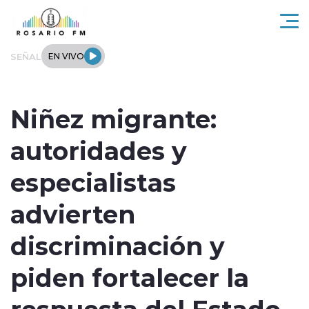
Click acá para ir directamente al contenido
SEÑAL
EN VIVO
Rosario FM
Niñez migrante:
Actualidad
autoridades y
Regionales
especialistas
Tendencias
advierten
Internacional
discriminación y
Deportes
piden fortalecer la
respuesta del Estado
Entrevistas