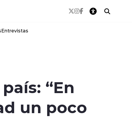
s
Entrevistas
 país: “En
dad un poco