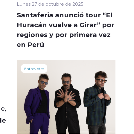
Lunes 27 de octubre de 2025
Santaferia anunció tour “El
Huracán vuelve a Girar” por
regiones y por primera vez
en Perú
Entrevistas
e,
de