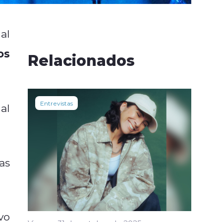
al
os
Relacionados
Entrevistas
al
as
vo