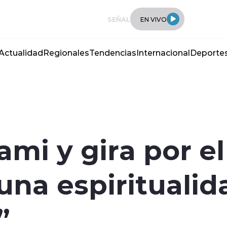
SEÑAL
EN VIVO
Actualidad
Regionales
Tendencias
Internacional
Deporte
ami y gira por el
una espirituali
”