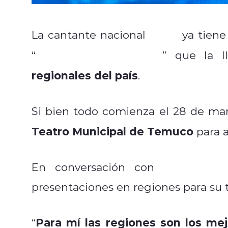
La cantante nacional
Cami
ya tiene 
Anna está Alucinada
“
” que la l
regionales del país
.
Si bien todo comienza el 28 de mar
Teatro Municipal de Temuco
para as
Radios Re
En conversación con
presentaciones en regiones para su t
Para mí las regiones son los mej
“