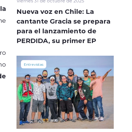
Viernes 31 de octubre de 2025
la
Nueva voz en Chile: La
me
cantante Gracia se prepara
para el lanzamiento de
PERDIDA, su primer EP
ro
ho
Entrevistas
de