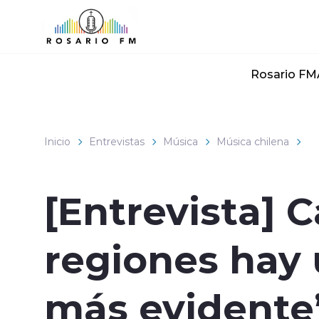
Click acá para ir directamente al contenido
Rosario FM
Inicio
Entrevistas
Música
Música chilena
[Entrevista] C
regiones hay 
más evidente