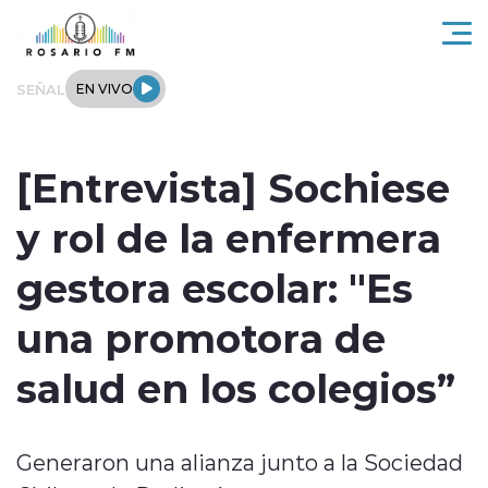
Click acá para ir directamente al contenido
SEÑAL
EN VIVO
Rosario FM
[Entrevista] Sochiese
Actualidad
y rol de la enfermera
Regionales
gestora escolar: "Es
Tendencias
una promotora de
Internacional
salud en los colegios”
Deportes
Generaron una alianza junto a la Sociedad
Entrevistas