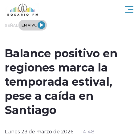
Click acá para ir directamente al contenido
SEÑAL
EN VIVO
Rosario FM
Balance positivo en
Actualidad
regiones marca la
Regionales
temporada estival,
Tendencias
pese a caída en
Internacional
Santiago
Deportes
Lunes 23 de marzo de 2026
14:48
Entrevistas