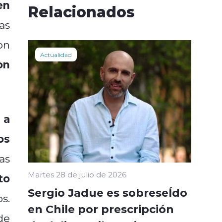
en
Relacionados
as
on
Actualidad
on
 a
os
as
Martes 28 de julio de 2026
to
Sergio Jadue es sobreseÍdo
s.
en Chile por prescripción
de