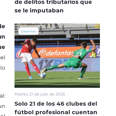
de delitos tributarios que
se le imputaban
de
Deportes
un
ue
el
 lo
Martes 21 de julio de 2026
l:
Solo 21 de los 46 clubes del
un
fútbol profesional cuentan
el