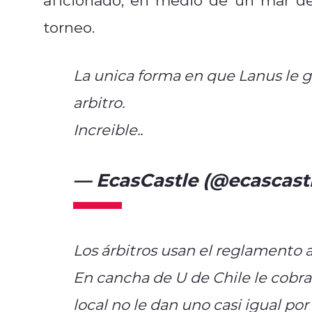
torneo.
La unica forma en que Lanus le ga
arbitro.
Increible..
#VamosLaU
pic.twitt
— EcasCastle (@ecascast
Los árbitros usan el reglamento 
En cancha de U de Chile le cobra
local no le dan uno casi igual por