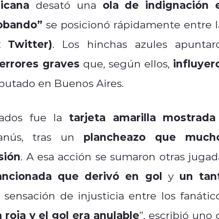
icana
ola de indignación 
desató una
obando”
se posicionó rápidamente entre l
 Twitter)
. Los hinchas azules apuntar
errores graves
influyer
que, según ellos,
sputado en Buenos Aires.
tarjeta amarilla mostrada
ados fue la
plancheazo que much
anús, tras un
sión
. A esa acción se sumaron otras jugad
ncionada que derivó en gol
un tan
y
 sensación de injusticia entre los fanático
oja y el gol era anulable
”, escribió uno 