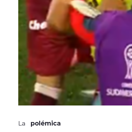
polémica
La
derrota de Univer