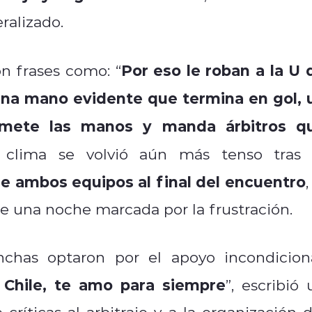
eralizado.
Por eso le roban a la U 
n frases como: “
 una mano evidente que termina en gol, 
mete las manos y manda árbitros q
l clima se volvió aún más tenso tras 
e ambos equipos al final del encuentro
,
e una noche marcada por la frustración.
nchas optaron por el apoyo incondiciona
e Chile, te amo para siempre
”, escribió 
ríticas al arbitraje y a la organización d