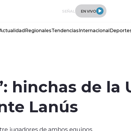
SEÑAL
EN VIVO
Actualidad
Regionales
Tendencias
Internacional
Deporte
: hinchas de la U
nte Lanús
tre jugadores de ambos equipos.