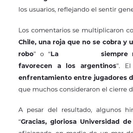
los usuarios, reflejando el sentir gen
Los comentarios se multiplicaron co
Chile, una roja que no se cobra y
robo
La
siempre 
” o “
Conmebol
favorecen a los argentinos
”. E
enfrentamiento entre jugadores d
que muchos consideraron el cierre d
A pesar del resultado, algunos hi
Gracias, gloriosa Universidad d
“
aficionado, en medio de un mar de c