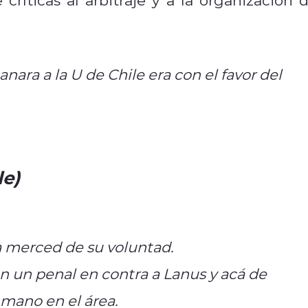
nara a la U de Chile era con el favor del
er.com/I1dLrGQPuC
le)
October 31, 2025
a merced de su voluntad.
n un penal en contra a Lanus y acá de
 mano en el área.