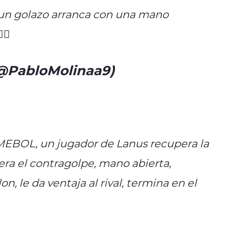
r un golazo arranca con una mano
‍♂️
(@PabloMolinaa9)
October 30,
EBOL, un jugador de Lanus recupera la
ra el contragolpe, mano abierta,
on, le da ventaja al rival, termina en el