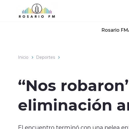
Click acá para ir directamente al contenido
Rosario FM
Inicio
Deportes
“Nos robaron”
eliminación a
El encuentro terminó con una pelea en