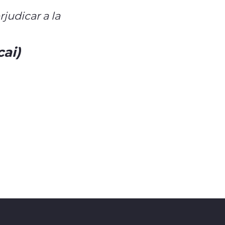
judicar a la
#UdeChile
cai)
October 30, 2025