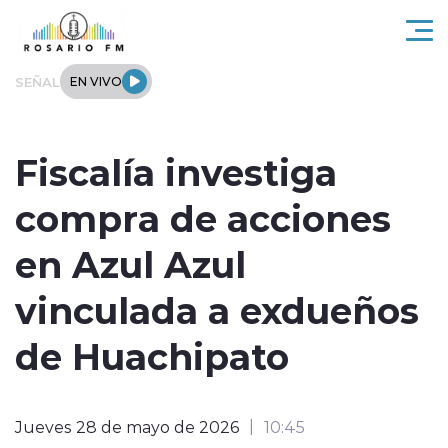
Click acá para ir directamente al contenido
SEÑAL
EN VIVO
Rosario FM
Fiscalía investiga
Actualidad
compra de acciones
Regionales
en Azul Azul
Tendencias
vinculada a exdueños
Internacional
de Huachipato
Deportes
Jueves 28 de mayo de 2026
10:45
Entrevistas