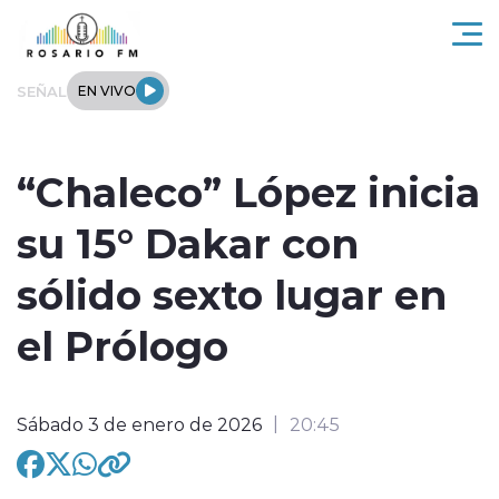
Click acá para ir directamente al contenido
SEÑAL
EN VIVO
Rosario FM
“Chaleco” López inicia
Actualidad
su 15° Dakar con
Regionales
sólido sexto lugar en
Tendencias
el Prólogo
Internacional
Sábado 3 de enero de 2026
20:45
Deportes
Entrevistas