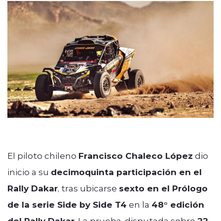
modo claro
El piloto chileno
Francisco Chaleco López
dio
inicio a su
decimoquinta participación en el
Rally Dakar
, tras ubicarse
sexto en el Prólogo
de la serie Side by Side T4
en la
48° edición
del
Rally Dakar
. La prueba, disputada sobre
22