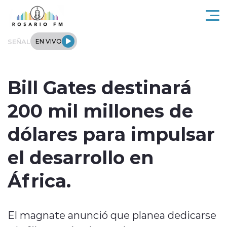
Click acá para ir directamente al contenido
SEÑAL
EN VIVO
Rosario FM
Bill Gates destinará
Actualidad
200 mil millones de
Regionales
dólares para impulsar
Tendencias
el desarrollo en
Internacional
África.
Deportes
El magnate anunció que planea dedicarse
Entrevistas