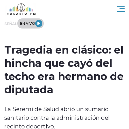
Click acá para ir directamente al contenido
SEÑAL
EN VIVO
Rosario FM
Tragedia en clásico: el
Actualidad
hincha que cayó del
Regionales
techo era hermano de
Tendencias
diputada
Internacional
La Seremi de Salud abrió un sumario
Deportes
sanitario contra la administración del
Entrevistas
recinto deportivo.