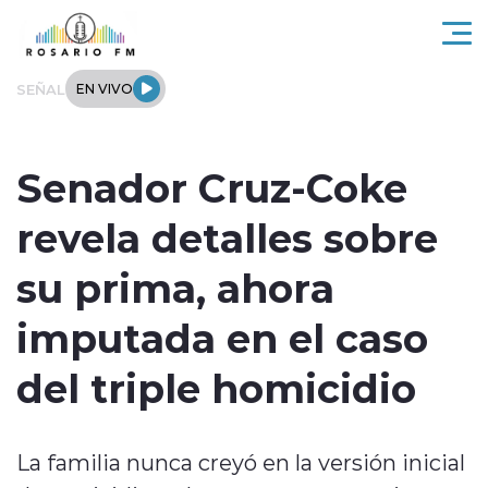
Click acá para ir directamente al contenido
SEÑAL
EN VIVO
Rosario FM
Senador Cruz-Coke
Actualidad
revela detalles sobre
Regionales
su prima, ahora
Tendencias
imputada en el caso
Internacional
del triple homicidio
Deportes
La familia nunca creyó en la versión inicial
Entrevistas