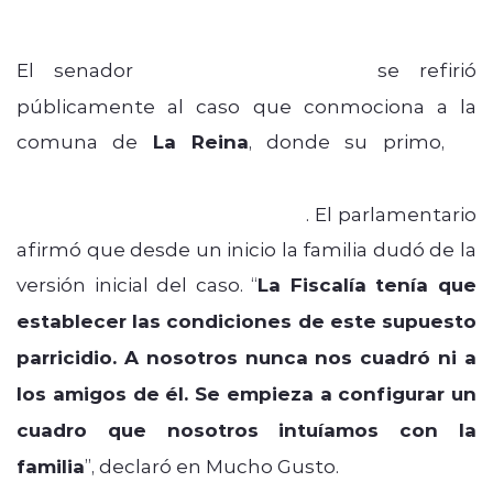
El senador
Luciano Cruz-Coke
se refirió
públicamente al caso que conmociona a la
comuna de
La Reina
, donde su primo,
el
fotógrafo
Eduardo Cruz-Coke
, y sus dos hijos
de 17 años fueron asesinados
. El parlamentario
afirmó que desde un inicio la familia dudó de la
versión inicial del caso. “
La Fiscalía tenía que
establecer las condiciones de este supuesto
parricidio. A nosotros nunca nos cuadró ni a
los amigos de él. Se empieza a configurar un
cuadro que nosotros intuíamos con la
familia
”, declaró en Mucho Gusto.