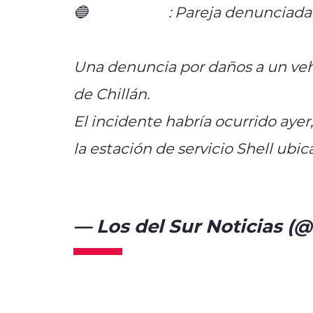
🔵
#CHILLÁN
: Pareja denunciada 
Una denuncia por daños a un veh
de Chillán.
El incidente habría ocurrido ayer
la estación de servicio Shell ubic
pic.twitter.com/39cySEQtDo
— Los del Sur Noticias (