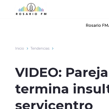
Click acá para ir directamente al contenido
Rosario FM
Inicio
Tendencias
VIDEO: Pareja
termina insul
servicentro