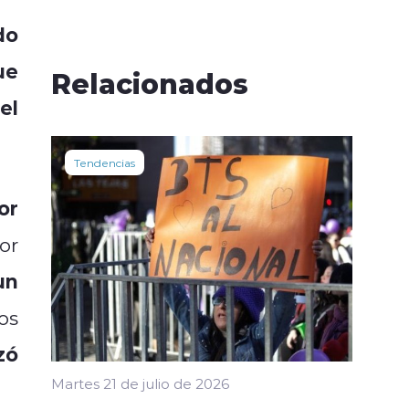
do
ue
Relacionados
el
Tendencias
or
or
un
os
zó
Martes 21 de julio de 2026