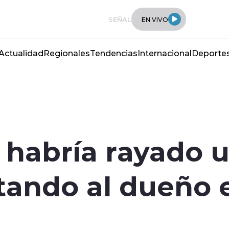
SEÑAL
EN VIVO
Actualidad
Regionales
Tendencias
Internacional
Deporte
 habría rayado u
tando al dueño 