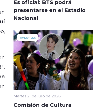
Es oficial: BTS podrá
presentarse en el Estadio
ún
Nacional
uí
o,
Tendencias
en
",
en
en
Martes 21 de julio de 2026
Comisión de Cultura