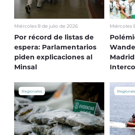
Miércoles 8 de julio de 2026
Miércoles 8
Por récord de listas de
Polémi
espera: Parlamentarios
Wander
piden explicaciones al
Madrid 
Minsal
Interc
Regionales
Regional