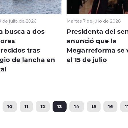
 de julio de 2026
Martes 7 de julio de 2026
 busca a dos
Presidenta del se
ores
anunció que la
recidos tras
Megarreforma se 
gio de lancha en
el 15 de julio
al
10
11
12
13
14
15
16
1