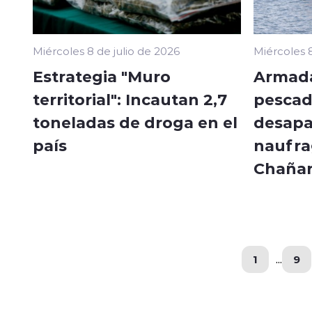
Miércoles 8 de julio de 2026
Miércoles 8
Estrategia "Muro
Armada
territorial": Incautan 2,7
pescad
toneladas de droga en el
desapa
país
naufra
Chañar
1
...
9