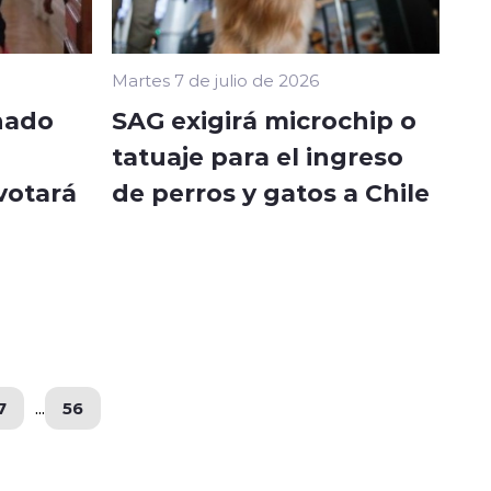
Martes 7 de julio de 2026
nado
SAG exigirá microchip o
tatuaje para el ingreso
votará
de perros y gatos a Chile
7
...
56