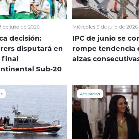
 de julio de 2026
Miércoles 8 de julio de 2026
ca decisión:
IPC de junio se co
ers disputará en
rompe tendencia 
final
alzas consecutiva
ontinental Sub-20
es
Actualidad