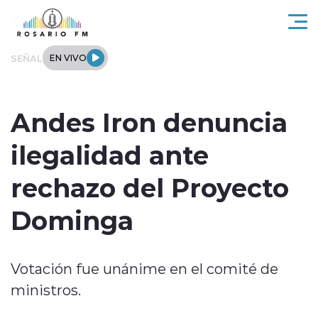
Click acá para ir directamente al contenido
SEÑAL
EN VIVO
Rosario FM
Andes Iron denuncia
Actualidad
ilegalidad ante
Regionales
rechazo del Proyecto
Tendencias
Dominga
Internacional
Votación fue unánime en el comité de
Deportes
ministros.
Entrevistas