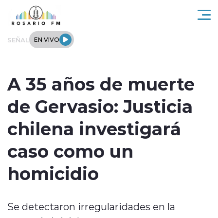
Click acá para ir directamente al contenido
SEÑAL
EN VIVO
Rosario FM
A 35 años de muerte
Actualidad
de Gervasio: Justicia
Regionales
chilena investigará
Tendencias
caso como un
Internacional
homicidio
Deportes
Se detectaron irregularidades en la
Entrevistas