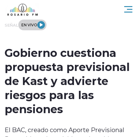
Click acá para ir directamente al contenido
SEÑAL
EN VIVO
Rosario FM
Gobierno cuestiona
Actualidad
propuesta previsional
Regionales
de Kast y advierte
Tendencias
riesgos para las
Internacional
pensiones
Deportes
El BAC, creado como Aporte Previsional
Entrevistas