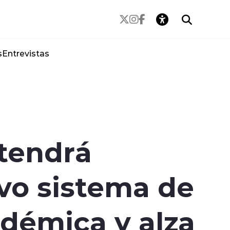
s
Entrevistas
 tendrá
vo sistema de
démica y alza