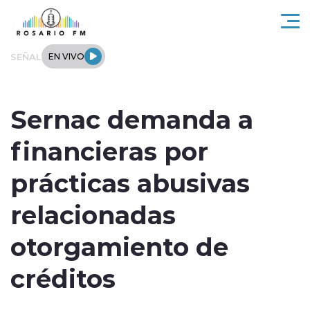
Click acá para ir directamente al contenido
SEÑAL
EN VIVO
Rosario FM
Sernac demanda a
Actualidad
financieras por
Regionales
prácticas abusivas
Tendencias
relacionadas
Internacional
otorgamiento de
Deportes
créditos
Entrevistas