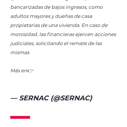
bancarizadas de bajos ingresos, como
adultos mayores y dueñas de casa
propietarias de una vivienda. En caso de
morosidad, las financieras ejercen acciones
judiciales, solicitando el remate de las
mismas
Más en👉
https://t.co/NnJVNi51fZ
pic.twitter.com/TK0YIqIfoC
— SERNAC (@SERNAC)
February 20, 2025